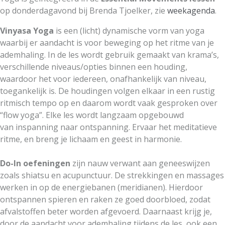
op donderdagavond bij Brenda Tjoelker, zie
weekagenda
.
Vinyasa Yoga
is een (licht) dynamische vorm van yoga
waarbij
er aandacht is voor beweging op het ritme van je
ademhaling.
In de les wordt gebruik gemaakt van krama’s,
verschillende niveaus/opties binnen een houding,
waardoor het voor iedereen, onafhankelijk van niveau,
toegankelijk is. De houdingen volgen elkaar in een rustig
ritmisch tempo op en daarom wordt vaak gesproken over
“flow yoga”. Elke les wordt langzaam opgebouwd
van inspanning naar ontspanning. Ervaar het meditatieve
ritme, en breng je lichaam en geest in harmonie.
Do-In oefeningen
zijn nauw verwant aan geneeswijzen
zoals shiatsu en acupunctuur. De strekkingen en massages
werken in op de energiebanen (meridianen). Hierdoor
ontspannen spieren en raken ze goed doorbloed, zodat
afvalstoffen beter worden afgevoerd. Daarnaast krijg je,
door de aandacht voor ademhaling tijdens de les, ook een