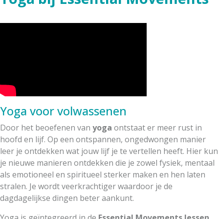
Yoga voor volwassenen
Door het beoefenen van
yoga
ontstaat er meer rust in
hoofd en lijf. Op een ontspannen, ongedwongen manier
leer je ontdekken wat jouw lijf je te vertellen heeft. Hier kun
je nieuwe manieren ontdekken die je zowel fysiek, mentaal
als emotioneel en spiritueel sterker maken en hen laten
stralen. Je wordt veerkrachtiger waardoor je de
dagdagelijkse dingen beter aankunt.
Yoga is geïntegreerd in de
Essential Movements lessen